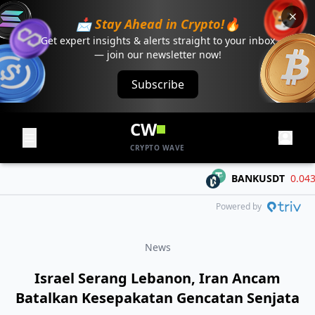
📩 Stay Ahead in Crypto!🔥
Get expert insights & alerts straight to your inbox
— join our newsletter now!
Subscribe
CW
CRYPTO WAVE
BANKUSDT
0.04303
Powered by
News
Israel Serang Lebanon, Iran Ancam
Batalkan Kesepakatan Gencatan Senjata