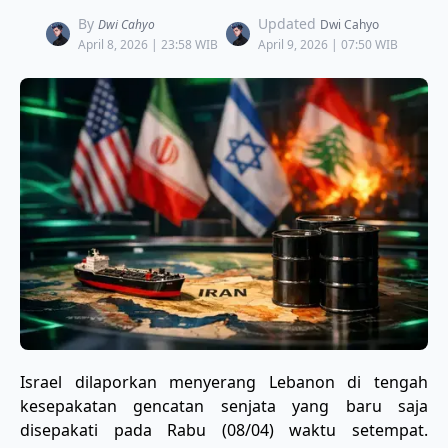
By
Updated
Dwi Cahyo
Dwi Cahyo
April 8, 2026 | 23:58 WIB
April 9, 2026 | 07:50 WIB
​Israel dilaporkan menyerang Lebanon di tengah
kesepakatan gencatan senjata yang baru saja
disepakati pada Rabu (08/04) waktu setempat.