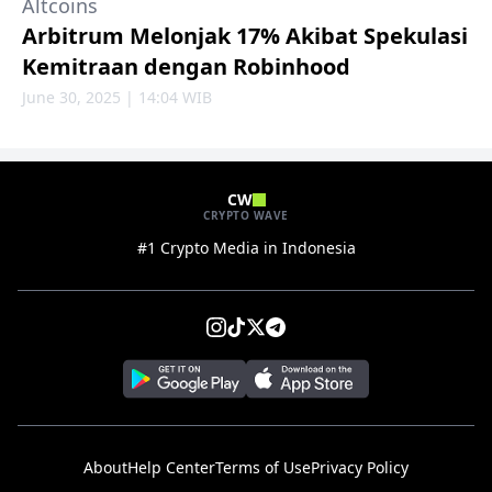
Altcoins
Arbitrum Melonjak 17% Akibat Spekulasi
Kemitraan dengan Robinhood
June 30, 2025 | 14:04 WIB
CW
CRYPTO WAVE
#1 Crypto Media in Indonesia
About
Help Center
Terms of Use
Privacy Policy