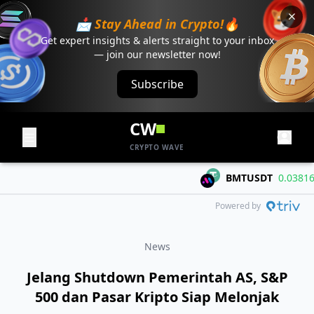
📩 Stay Ahead in Crypto!🔥
Get expert insights & alerts straight to your inbox
— join our newsletter now!
Subscribe
CW
CRYPTO WAVE
BMTUSDT
0.03816
+0
Powered by
News
Jelang Shutdown Pemerintah AS, S&P
500 dan Pasar Kripto Siap Melonjak