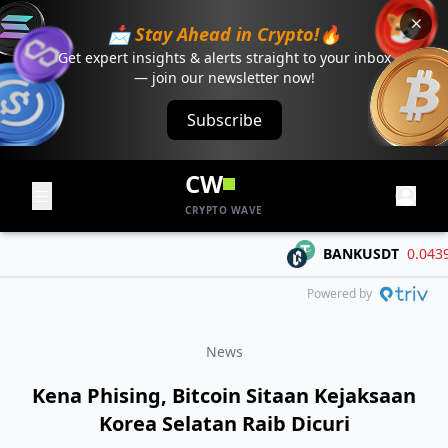
📩 Stay Ahead in Crypto!🔥
Get expert insights & alerts straight to your inbox
— join our newsletter now!
Subscribe
CW
CRYPTO WAVE
BANKUSDT
0.04394
Powered by
News
Kena Phising, Bitcoin Sitaan Kejaksaan
Korea Selatan Raib Dicuri