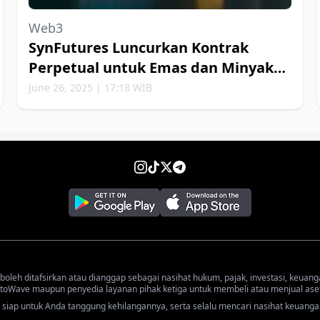
Web3
SynFutures Luncurkan Kontrak
Perpetual untuk Emas dan Minyak
Bumi
June 26, 2025 | 17:18 WIB
 boleh ditafsirkan atau dianggap sebagai nasihat hukum, pajak, investasi, keuang
oWave maupun penyedia layanan pihak ketiga untuk membeli atau menjual aset 
iap untuk Anda tanggung kehilangannya, serta selalu mencari nasihat keuanga