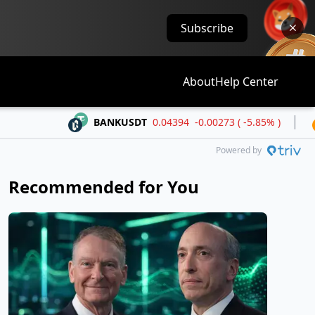
Subscribe
About
Help Center
BANKUSDT
0.04394
-0.00273 ( -5.85% )
BTCUS
Powered by
Recommended for You