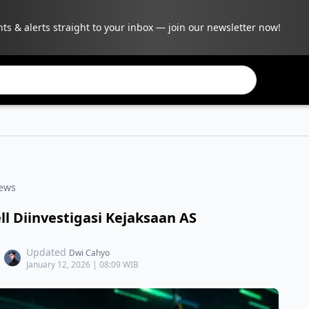
hts & alerts straight to your inbox — join our newsletter now!
ews
l Diinvestigasi Kejaksaan AS
Updated
Dwi Cahyo
January 12, 2026 | 08:09 WIB