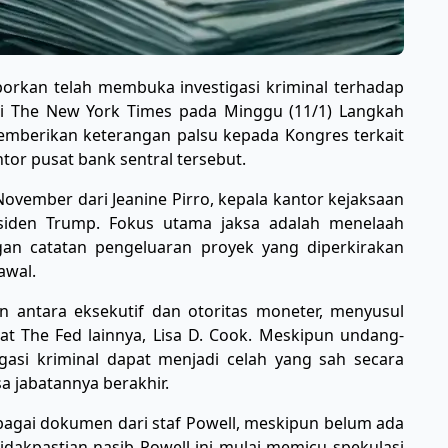
aporkan telah membuka investigasi kriminal terhadap
ari The New York Times pada Minggu (11/1) Langkah
mberikan keterangan palsu kepada Kongres terkait
r pusat bank sentral tersebut.
November dari Jeanine Pirro, kepala kantor kejaksaan
siden Trump. Fokus utama jaksa adalah menelaah
gan catatan pengeluaran proyek yang diperkirakan
awal.
 antara eksekutif dan otoritas moneter, menyusul
t The Fed lainnya, Lisa D. Cook. Meskipun undang-
gasi kriminal dapat menjadi celah yang sah secara
 jabatannya berakhir.
erbagai dokumen dari staf Powell, meskipun belum ada
dakpastian nasib Powell ini mulai memicu spekulasi