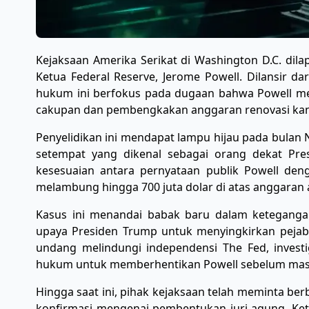
​Kejaksaan Amerika Serikat di Washington D.C. dil
Ketua Federal Reserve, Jerome Powell. Dilansir d
hukum ini berfokus pada dugaan bahwa Powell me
cakupan dan pembengkakan anggaran renovasi kanto
​Penyelidikan ini mendapat lampu hijau pada bulan 
setempat yang dikenal sebagai orang dekat Pre
kesesuaian antara pernyataan publik Powell den
melambung hingga 700 juta dolar di atas anggaran 
​Kasus ini menandai babak baru dalam ketegangan
upaya Presiden Trump untuk menyingkirkan pejaba
undang melindungi independensi The Fed, investi
hukum untuk memberhentikan Powell sebelum masa
​Hingga saat ini, pihak kejaksaan telah meminta b
konfirmasi mengenai pembentukan juri agung. Keti