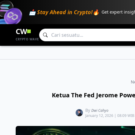
📩 Stay Ahead in Crypto!🔥
Get expert insig
CW
CRYPTO WAVE
N
Ketua The Fed Jerome Powel
By
Dwi Cahyo
January 12, 2026 | 08:09 WIB