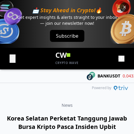
📩 Stay Ahead in Crypto!🔥
Get expert insights & alerts straight to your inbox
— join our newsletter now!
Subscribe
CW
CRYPTO WAVE
BANKUSDT
0.04334
Powered by
News
Korea Selatan Perketat Tanggung Jawab
Bursa Kripto Pasca Insiden Upbit