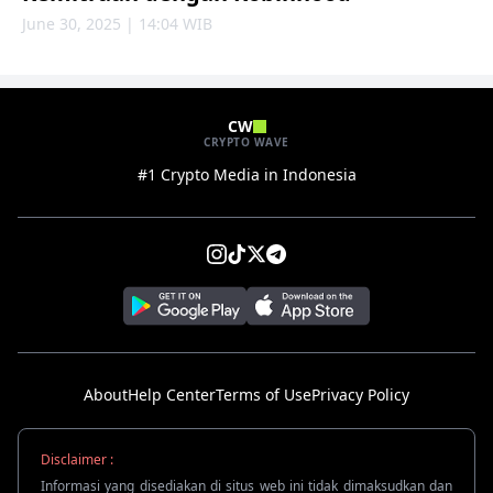
June 30, 2025 | 14:04 WIB
CW
CRYPTO WAVE
#1 Crypto Media in Indonesia
About
Help Center
Terms of Use
Privacy Policy
Disclaimer :
Informasi yang disediakan di situs web ini tidak dimaksudkan dan