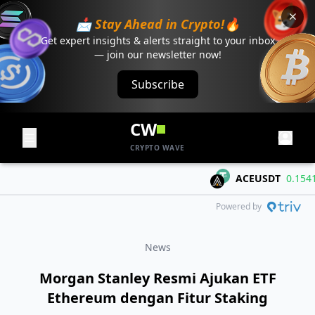
📩 Stay Ahead in Crypto!🔥
Get expert insights & alerts straight to your inbox
— join our newsletter now!
Subscribe
CW
CRYPTO WAVE
ACEUSDT
0.1541
+
Powered by
News
Morgan Stanley Resmi Ajukan ETF
Ethereum dengan Fitur Staking