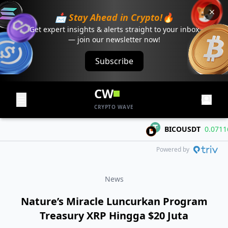
📩 Stay Ahead in Crypto!🔥
Get expert insights & alerts straight to your inbox
— join our newsletter now!
Subscribe
CW
CRYPTO WAVE
BICOUSDT
0.07116
+
Powered by
News
Nature’s Miracle Luncurkan Program
Treasury XRP Hingga $20 Juta