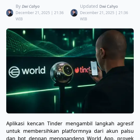
By
Updated
Dwi Cahyo
Dwi Cahyo
December 21, 2025 | 21:36
December 21, 2025 | 21:36
WIB
WIB
Aplikasi kencan Tinder mengambil langkah agresif
untuk membersihkan platformnya dari akun palsu
dan bot dengan menggandeng World App, proyek