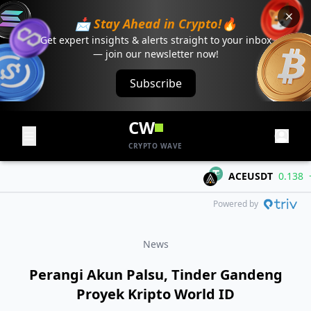
📩 Stay Ahead in Crypto!🔥
Get expert insights & alerts straight to your inbox
— join our newsletter now!
Subscribe
CW
CRYPTO WAVE
ACEUSDT
0.138
+0.0
Powered by
News
​Perangi Akun Palsu, Tinder Gandeng
Proyek Kripto World ID