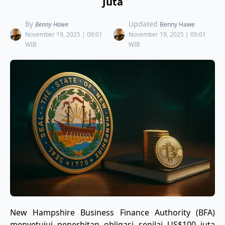
Juta
By
Updated
Benny Hawe
Benny Hawe
November 19, 2025 | 09:01
November 19, 2025 | 09:01
WIB
WIB
New Hampshire Business Finance Authority (BFA)
menyetujui penerbitan obligasi senilai US$100 juta