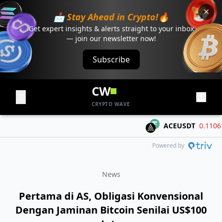
📩 Stay Ahead in Crypto!🔥
Get expert insights & alerts straight to your inbox
— join our newsletter now!
Subscribe
CW
CRYPTO WAVE
ACEUSDT
0.1106
-0
Powered by
News
Pertama di AS, Obligasi Konvensional
Dengan Jaminan Bitcoin Senilai US$100