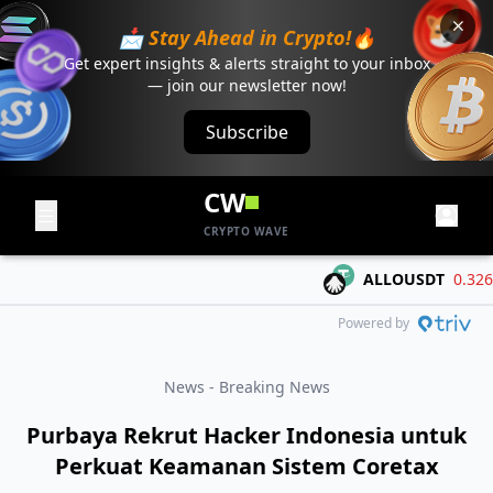
📩 Stay Ahead in Crypto!🔥
Get expert insights & alerts straight to your inbox
— join our newsletter now!
Subscribe
CW
CRYPTO WAVE
ALLOUSDT
0.3267
-
Powered by
News - Breaking News
Purbaya Rekrut Hacker Indonesia untuk
Perkuat Keamanan Sistem Coretax