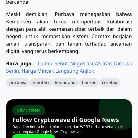
bercanda.
Meski demikian, Purbaya menegaskan bahwa
Kemenkeu akan terus memperluas kolaborasi
dengan para ahli keamanan siber terbaik dari dalam
negeri untuk memastikan sistem Coretax berjalan
aman, transparan, dan tahan terhadap ancaman
digital yang terus berkembang.
Baca juga :
Trump Sebut Negosiasi AS-Iran Dimulai
Senin, Harga Minyak Langsung Anjlok
purbaya
menteri
keuangan
hacker
coretax
Stay Updated
Follow Cryptowave di Google News
Dapatkan berita kripto, blockchain, dan WEB3 terbaru setiap hari
langsung dari Google News Cryptowave.