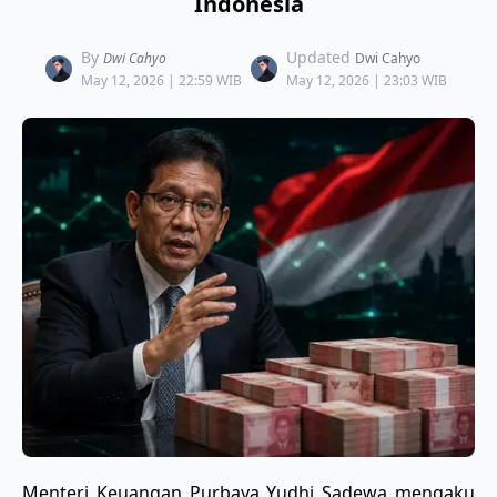
Indonesia
By
Updated
Dwi Cahyo
Dwi Cahyo
May 12, 2026 | 22:59 WIB
May 12, 2026 | 23:03 WIB
Menteri Keuangan Purbaya Yudhi Sadewa mengaku