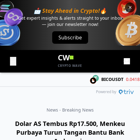
📩 Stay Ahead in Crypto!🔥
Get expert insights & alerts straight to your inbox
— join our newsletter now!
Subscribe
CW
CRYPTO WAVE
BICOUSDT
0.04181
-
Powered by
News - Breaking News
Dolar AS Tembus Rp17.500, Menkeu
Purbaya Turun Tangan Bantu Bank