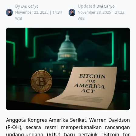
By
Updated
Dwi Cahyo
Dwi Cahyo
November 23, 2025 | 14:34
November 28, 2025 | 21:22
WIB
WIB
Anggota Kongres Amerika Serikat, Warren Davidson
(R-OH), secara resmi memperkenalkan rancangan
undang-undang (RUU) baru bertajuk "Bitcoin for