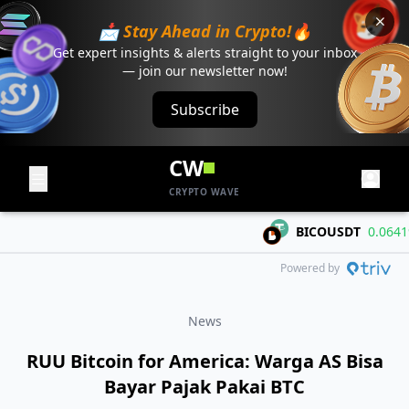
📩 Stay Ahead in Crypto!🔥
Get expert insights & alerts straight to your inbox
— join our newsletter now!
Subscribe
CW
CRYPTO WAVE
BICOUSDT
0.06419
+
Powered by
News
RUU Bitcoin for America: Warga AS Bisa
Bayar Pajak Pakai BTC