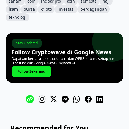
saham
coin
indokripto
koin
semesta
haji
isam
bursa
kripto
investasi
perdagangan
teknologi
Stay Updated
Follow Cryptowave di Google News
Dapatkan berita kripto, blockchain, dan WEB3 terbaru setiap hari
langsung dari Google News Cryptowave.
Follow Sekarang
Recommended for You