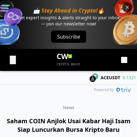
📩 Stay Ahead in Crypto!🔥
Get expert insights & alerts straight to your inbox
— join our newsletter now!
Subscribe
CW
CRYPTO WAVE
ACEUSDT
0.1321
+0
Powered by
News
Saham COIN Anjlok Usai Kabar Haji Isam
Siap Luncurkan Bursa Kripto Baru