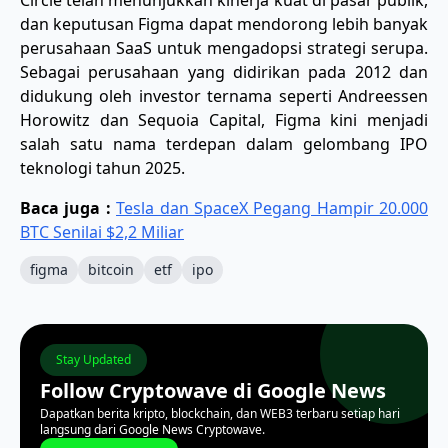
dan keputusan Figma dapat mendorong lebih banyak
perusahaan SaaS untuk mengadopsi strategi serupa.
Sebagai perusahaan yang didirikan pada 2012 dan
didukung oleh investor ternama seperti Andreessen
Horowitz dan Sequoia Capital, Figma kini menjadi
salah satu nama terdepan dalam gelombang IPO
teknologi tahun 2025.
Baca juga :
Tesla dan SpaceX Pegang Hampir 20.000
BTC Senilai $2,2 Miliar
figma
bitcoin
etf
ipo
Stay Updated
Follow Cryptowave di Google News
Dapatkan berita kripto, blockchain, dan WEB3 terbaru setiap hari
langsung dari Google News Cryptowave.