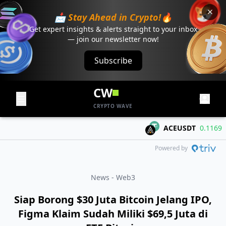
📩 Stay Ahead in Crypto!🔥
Get expert insights & alerts straight to your inbox
— join our newsletter now!
Subscribe
CW
CRYPTO WAVE
ACEUSDT
0.1169
+0.
Powered by
News - Web3
Siap Borong $30 Juta Bitcoin Jelang IPO,
Figma Klaim Sudah Miliki $69,5 Juta di