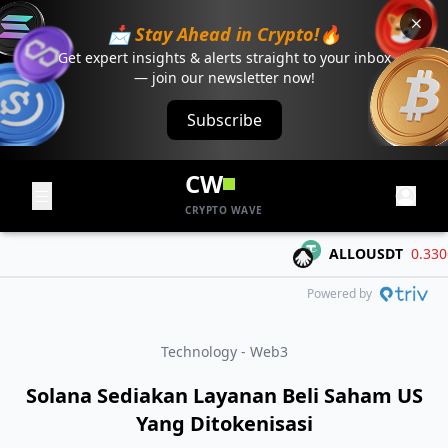
📩 Stay Ahead in Crypto!🔥
Get expert insights & alerts straight to your inbox
— join our newsletter now!
Subscribe
CW
CRYPTO WAVE
ALLOUSDT
0.3306
-
Powered by
Technology - Web3
Solana Sediakan Layanan Beli Saham US
Yang Ditokenisasi