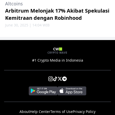
Altcoins
Arbitrum Melonjak 17% Akibat Spekulasi
Kemitraan dengan Robinhood
June 30, 2025 | 14:04 WIB
CW
CRYPTO WAVE
#1 Crypto Media in Indonesia
About
Help Center
Terms of Use
Privacy Policy