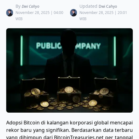
By
Updated
Dwi Cahyo
Dwi Cahyo
November 28, 2025 | 04:00
November 28, 2025 | 20:01
WIB
WIB
​Adopsi Bitcoin di kalangan korporasi global mencapai
rekor baru yang signifikan. Berdasarkan data terbaru
yang dihimpun dari BitcoinTreasuries.net per tanggal