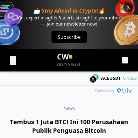
📩 Stay Ahead in Crypto!🔥
Get expert insights & alerts straight to your inbox
— join our newsletter now!
Subscribe
CW
CRYPTO WAVE
ACEUSDT
0.1292
+0
Powered by
News
​Tembus 1 Juta BTC! Ini 100 Perusahaan
Publik Penguasa Bitcoin