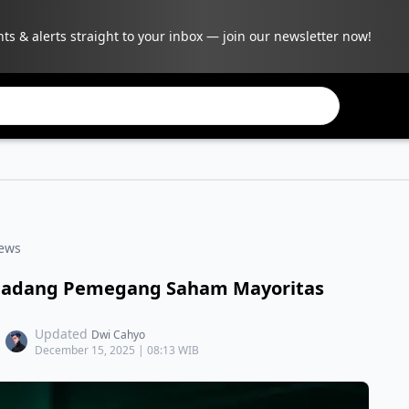
hts & alerts straight to your inbox — join our newsletter now!
ews
Dihadang Pemegang Saham Mayoritas
Updated
Dwi Cahyo
December 15, 2025 | 08:13 WIB