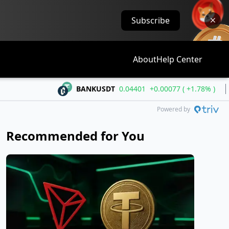
Subscribe
About
Help Center
BANKUSDT
0.04401
+0.00077 ( +1.78% )
BT
Powered by
Recommended for You