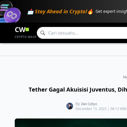
📩 Stay Ahead in Crypto!🔥
Get expert insig
CW
CRYPTO WAVE
N
Tether Gagal Akuisisi Juventus, 
By
Dwi Cahyo
December 15, 2025 | 08:13 WIB