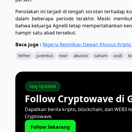
​Penolakan ini terjadi di tengah sorotan terhadap
dalam beberapa periode terakhir. Meski membut
bahwa keluarga Agnelli tetap mempertahankan kenda
hampir satu abad tersebut.
Baca juga :
Nigeria Resmikan Dewan Khusus Kripto 
tether
juventus
exor
akuisisi
saham
usdt
b
Stay Updated
Follow Cryptowave di 
Dapatkan berita kripto, blockchain, dan WEB3 t
Cryptowave.
Follow Sekarang