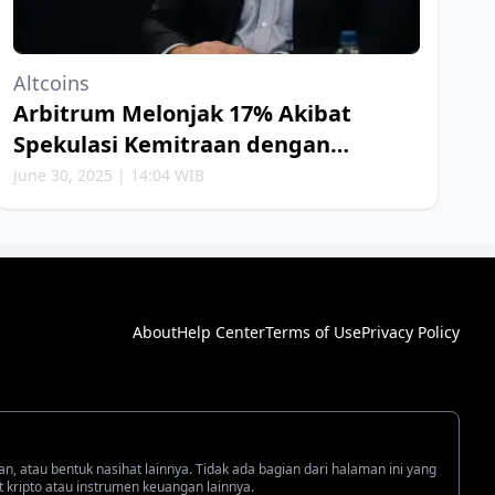
Altcoins
Arbitrum Melonjak 17% Akibat
Spekulasi Kemitraan dengan
Robinhood
June 30, 2025 | 14:04 WIB
About
Help Center
Terms of Use
Privacy Policy
an, atau bentuk nasihat lainnya. Tidak ada bagian dari halaman ini yang
kripto atau instrumen keuangan lainnya.