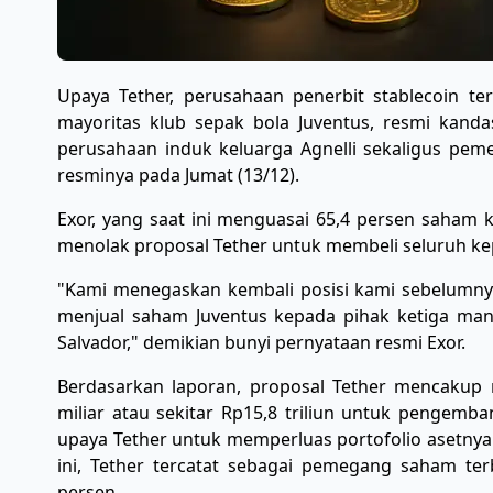
​Upaya Tether, perusahaan penerbit stablecoin te
mayoritas klub sepak bola Juventus, resmi kandas.
perusahaan induk keluarga Agnelli sekaligus pem
resminya pada Jumat (13/12).
​Exor, yang saat ini menguasai 65,4 persen saham
menolak proposal Tether untuk membeli seluruh k
​"Kami menegaskan kembali posisi kami sebelumnya
menjual saham Juventus kepada pihak ketiga mana
Salvador," demikian bunyi pernyataan resmi Exor.
​Berdasarkan laporan, proposal Tether mencakup 
miliar atau sekitar Rp15,8 triliun untuk pengemban
upaya Tether untuk memperluas portofolio asetnya ke
ini, Tether tercatat sebagai pemegang saham ter
persen.