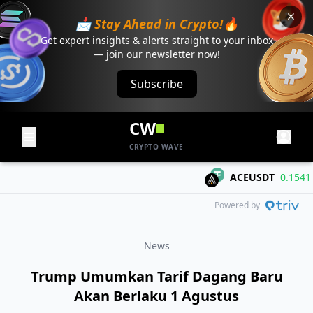
📩 Stay Ahead in Crypto!🔥
Get expert insights & alerts straight to your inbox
— join our newsletter now!
Subscribe
CW
CRYPTO WAVE
ACEUSDT
0.1541
+0
Powered by
News
Trump Umumkan Tarif Dagang Baru
Akan Berlaku 1 Agustus