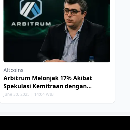
Altcoins
Arbitrum Melonjak 17% Akibat
Spekulasi Kemitraan dengan
Robinhood
June 30, 2025 | 14:04 WIB