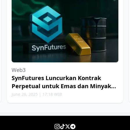
Web3
SynFutures Luncurkan Kontrak
Perpetual untuk Emas dan Minyak
Bumi
June 26, 2025 | 17:18 WIB