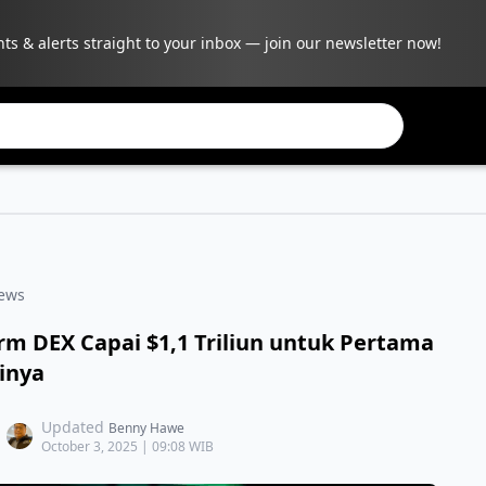
hts & alerts straight to your inbox — join our newsletter now!
ews
m DEX Capai $1,1 Triliun untuk Pertama
inya
Updated
Benny Hawe
October 3, 2025 | 09:08 WIB