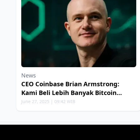
News
CEO Coinbase Brian Armstrong:
Kami Beli Lebih Banyak Bitcoin
Setiap Minggu
June 27, 2025 | 09:42 WIB