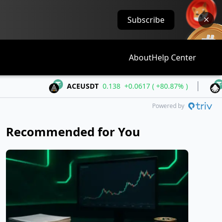
Subscribe
About
Help Center
ACEUSDT
0.138
+0.0617 ( +80.87% )
ALLOUSD
Powered by
Recommended for You