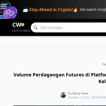
📩 Stay Ahead in Crypto!🔥
Get expert insig
CW
CRYPTO WAVE
N
Volume Perdagangan Futures di Platfor
Kal
By
Benny Hawe
October 3, 2025 | 09:08 WIB