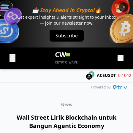
📩 Stay Ahead in Crypto!🔥
Get expert insights & alerts straight to your inbox
— join our newsletter now!
Subscribe
CW
CRYPTO WAVE
ACEUSDT
0.1042
-0
Powered by
News
Wall Street Lirik Blockchain untuk
Bangun Agentic Economy