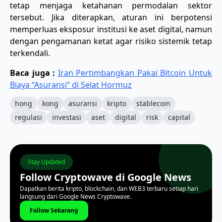
tetap menjaga ketahanan permodalan sektor
tersebut. Jika diterapkan, aturan ini berpotensi
memperluas eksposur institusi ke aset digital, namun
dengan pengamanan ketat agar risiko sistemik tetap
terkendali.
Baca juga :
Iran Pertimbangkan Pakai Bitcoin Untuk
Biaya “Asuransi” di Selat Hormuz
hong
kong
asuransi
kripto
stablecoin
regulasi
investasi
aset
digital
risk
capital
Stay Updated
Follow Cryptowave di Google News
Dapatkan berita kripto, blockchain, dan WEB3 terbaru setiap hari
langsung dari Google News Cryptowave.
Follow Sekarang