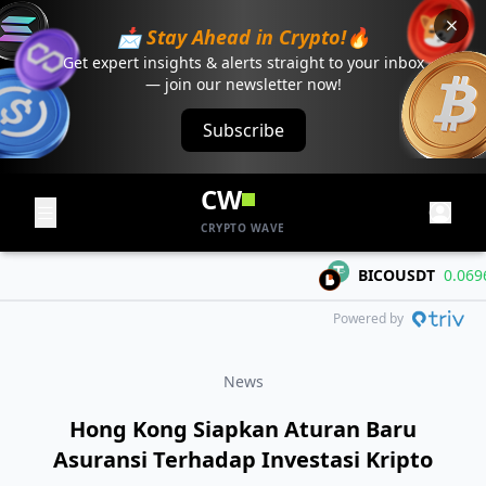
📩 Stay Ahead in Crypto!🔥
Get expert insights & alerts straight to your inbox
— join our newsletter now!
Subscribe
CW
CRYPTO WAVE
BICOUSDT
0.06967
Powered by
News
Hong Kong Siapkan Aturan Baru
Asuransi Terhadap Investasi Kripto