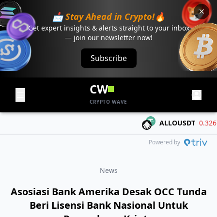
📩 Stay Ahead in Crypto!🔥
Get expert insights & alerts straight to your inbox
— join our newsletter now!
Subscribe
CW
CRYPTO WAVE
ALLOUSDT
0.3267
-
Powered by
News
Asosiasi Bank Amerika Desak OCC Tunda
Beri Lisensi Bank Nasional Untuk