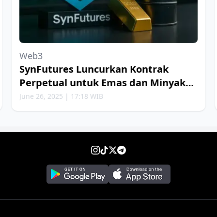
Web3
SynFutures Luncurkan Kontrak
Perpetual untuk Emas dan Minyak
Bumi
June 26, 2025 | 17:18 WIB