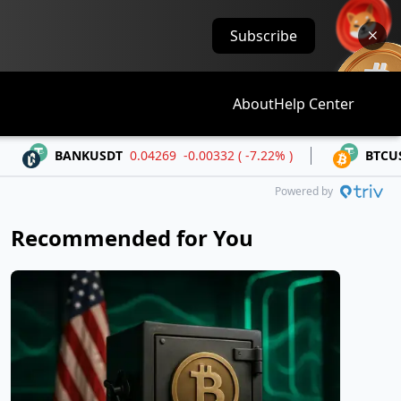
Subscribe
About
Help Center
ANKUSDT
0.04269
-0.00332 ( -7.22% )
BTCUSDT
64,652
Powered by
Recommended for You