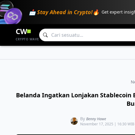
📩 Stay Ahead in Crypto!🔥
Get expert insig
CW
CRYPTO WAVE
N
Belanda Ingatkan Lonjakan Stablecoin 
Bu
By
Benny Hawe
November 17, 2025 | 16:30 WIB