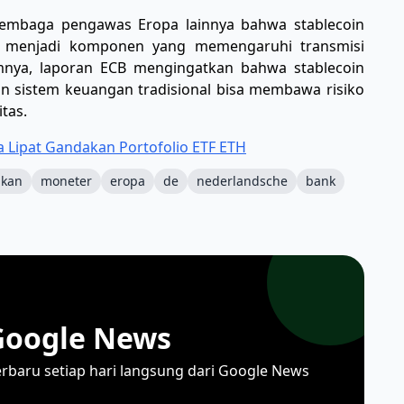
embaga pengawas Eropa lainnya bahwa stablecoin
isa menjadi komponen yang memengaruhi transmisi
mnya, laporan ECB mengingatkan bahwa stablecoin
 sistem keuangan tradisional bisa membawa risiko
itas.
ia Lipat Gandakan Portofolio ETF ETH
akan
moneter
eropa
de
nederlandsche
bank
Google News
erbaru setiap hari langsung dari Google News