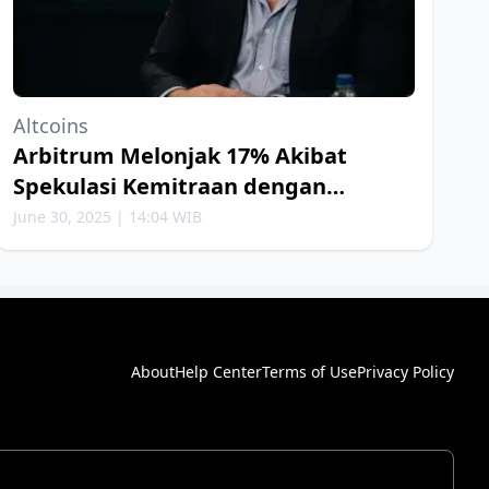
Altcoins
Arbitrum Melonjak 17% Akibat
Spekulasi Kemitraan dengan
Robinhood
June 30, 2025 | 14:04 WIB
About
Help Center
Terms of Use
Privacy Policy