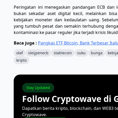
Peringatan ini menegaskan pandangan ECB dan l
bukan sekadar aset digital kecil, melainkan b
kebijakan moneter dan kedaulatan uang. Sebelu
yang tumbuh pesat dan semakin terhubung dengan
kontaminasi ke pasar reguler jika terjadi krisis likuid
Baca juga :
Pangkas ETF Bitcoin, Bank Terbesar Ital
olaf
sleijpenecb
stablecoin
suku
bunga
kebij
kripto
Stay Updated
Follow Cryptowave di 
Dapatkan berita kripto, blockchain, dan WEB3 t
Cryptowave.