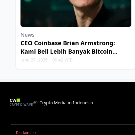
News
CEO Coinbase Brian Armstrong:
Kami Beli Lebih Banyak Bitcoin
Setiap Minggu
June 27, 2025 | 09:42 WIB
CW
#1 Crypto Media in Indonesia
CRYPTO WAVE
Disclaimer :