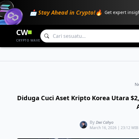
📩 Stay Ahead in Crypto!🔥
Get expert insig
CW
CRYPTO WAVE
N
Diduga Cuci Aset Kripto Korea Utara $2
By
Dwi Cahyo
March 16, 2026 | 23:12 WIB