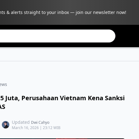
hts & alerts straight to your inbox — join our newsletter now!
ews
,5 Juta, Perusahaan Vietnam Kena Sanksi
AS
Updated
Dwi Cahyo
March 16, 2026 | 23:12 WIB