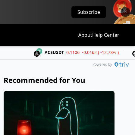
Subscribe
About
Help Center
ACEUSDT
0.1106
-0.0162 ( -12.78% )
ALLOU
Powered by
Recommended for You