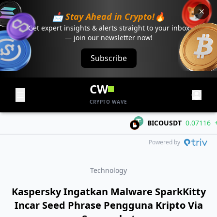
📩 Stay Ahead in Crypto!🔥
Get expert insights & alerts straight to your inbox
— join our newsletter now!
Subscribe
CW
CRYPTO WAVE
BICOUSDT
0.07116
+0.0
Powered by
Technology
Kaspersky Ingatkan Malware SparkKitty
Incar Seed Phrase Pengguna Kripto Via