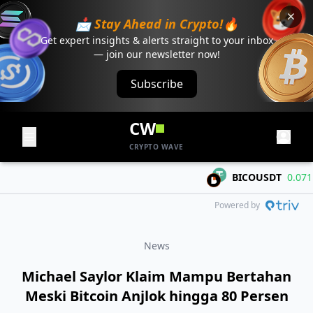
📩 Stay Ahead in Crypto!🔥
Get expert insights & alerts straight to your inbox
— join our newsletter now!
Subscribe
CW
CRYPTO WAVE
BICOUSDT
0.07116
Powered by
News
Michael Saylor Klaim Mampu Bertahan
Meski Bitcoin Anjlok hingga 80 Persen