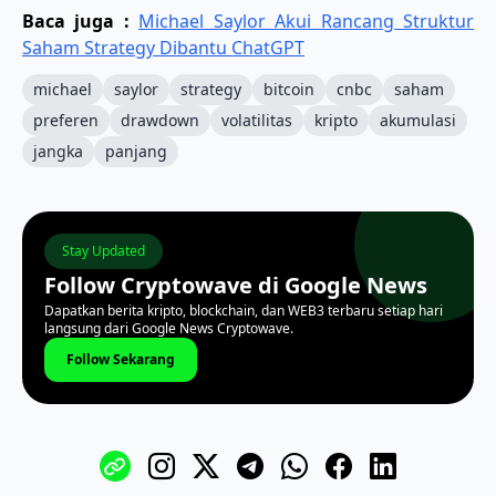
Baca juga :
Michael Saylor Akui Rancang Struktur
Saham Strategy Dibantu ChatGPT
michael
saylor
strategy
bitcoin
cnbc
saham
preferen
drawdown
volatilitas
kripto
akumulasi
jangka
panjang
Stay Updated
Follow Cryptowave di Google News
Dapatkan berita kripto, blockchain, dan WEB3 terbaru setiap hari
langsung dari Google News Cryptowave.
Follow Sekarang