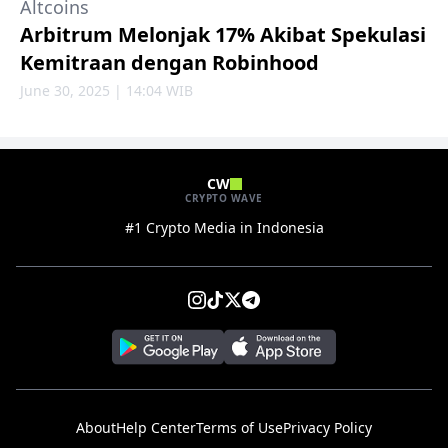
Altcoins
Arbitrum Melonjak 17% Akibat Spekulasi
Kemitraan dengan Robinhood
June 30, 2025 | 14:04 WIB
CW
CRYPTO WAVE
#1 Crypto Media in Indonesia
About
Help Center
Terms of Use
Privacy Policy