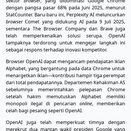
sektor
browser
, yang didominasi Google Chrome
dengan pangsa pasar 68% pada Juni 2025, menurut
StatCounter. Baru-baru ini, Perplexity AI meluncurkan
browser
Comet yang didukung AI pada 9 Juli 2025,
sementara The Browser Company dan Brave juga
telah memperkenalkan solusi serupa. OpenAI
tampaknya terdorong untuk mengejar langkah ini
sebagai respons terhadap inovasi kompetitor.
Browser OpenAI dapat mengancam pendapatan iklan
Alphabet, yang bergantung pada data Chrome untuk
menargetkan iklan—kontribusi hampir tiga perempat
dari total pendapatannya. Departemen Kehakiman AS
sebelumnya memerintahkan pelepasan Chrome
setelah hakim memutuskan Alphabet memiliki
monopoli ilegal di pencarian
online
, memberikan
celah bagi pesaing seperti OpenAI.
OpenAI juga telah memperkuat timnya dengan
merekrut dua mantan wakil presiden Google yang