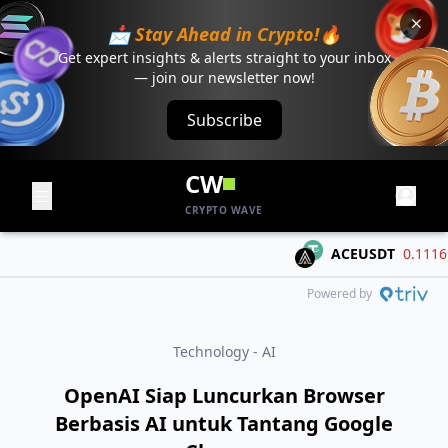
📩 Stay Ahead in Crypto!🔥
Get expert insights & alerts straight to your inbox
— join our newsletter now!
Subscribe
CW
CRYPTO WAVE
ACEUSDT
0.1116
-0
Powered by
Technology - AI
OpenAI Siap Luncurkan Browser
Berbasis AI untuk Tantang Google