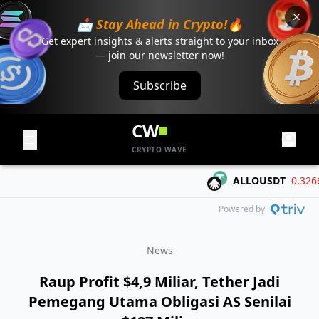
📩 Stay Ahead in Crypto!🔥
Get expert insights & alerts straight to your inbox
— join our newsletter now!
Subscribe
CW
CRYPTO WAVE
ALLOUSDT
0.3266
-
Powered by
News
Raup Profit $4,9 Miliar, Tether Jadi
Pemegang Utama Obligasi AS Senilai