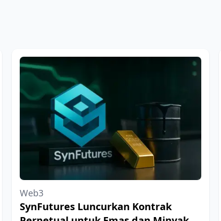
Web3
SynFutures Luncurkan Kontrak
Perpetual untuk Emas dan Minyak