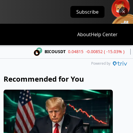
Subscribe
About
Help Center
BICOUSDT
0.04815
-0.00852 ( -15.03% )
BMT
Powered by
Recommended for You