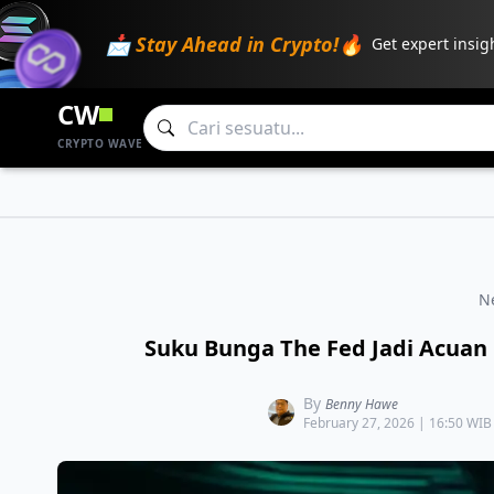
📩 Stay Ahead in Crypto!🔥
Get expert insig
CW
CRYPTO WAVE
N
Suku Bunga The Fed Jadi Acuan 
By
Benny Hawe
February 27, 2026 | 16:50 WIB