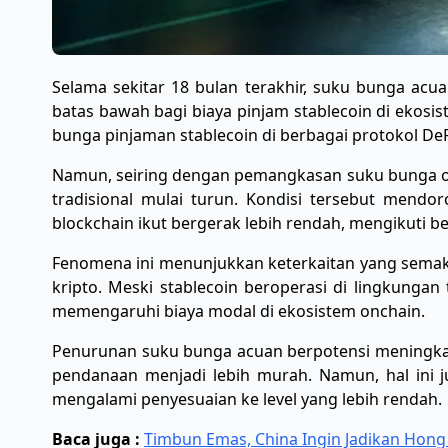
Selama sekitar 18 bulan terakhir, suku bunga acu
batas bawah bagi biaya pinjam stablecoin di ekosis
bunga pinjaman stablecoin di berbagai protokol DeFi 
Namun, seiring dengan pemangkasan suku bunga oleh
tradisional mulai turun. Kondisi tersebut mendor
blockchain ikut bergerak lebih rendah, mengikuti be
Fenomena ini menunjukkan keterkaitan yang semaki
kripto. Meski stablecoin beroperasi di lingkungan
memengaruhi biaya modal di ekosistem onchain.
Penurunan suku bunga acuan berpotensi meningkatk
pendanaan menjadi lebih murah. Namun, hal ini jug
mengalami penyesuaian ke level yang lebih rendah.
Baca juga :
Timbun Emas, China Ingin Jadikan Hon