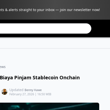
hts & alerts straight to your inbox — join our newsletter now!
ews
Biaya Pinjam Stablecoin Onchain
Updated
Benny Hawe
February 27, 2026 | 16:50 WIB