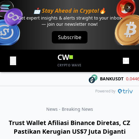
📩 Stay Ahead in Crypto!🔥
Get expert insights & alerts straight to your inbox
— join our newsletter now!
Subscribe
CW
CRYPTO WAVE
BANKUSDT
0.04468
-
Powered by
News - Breaking News
Trust Wallet Afiliasi Binance Diretas, CZ
Pastikan Kerugian US$7 Juta Diganti