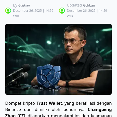
By
Updated
Goldwin
Goldwin
December 26, 2025 | 14:59
December 26, 2025 | 14:59
WIB
WIB
Dompet kripto
Trust Wallet
, yang berafiliasi dengan
Binance dan dimiliki oleh pendirinya
Changpeng
Zhao (CZ)
, dilaporkan mengalami insiden keamanan