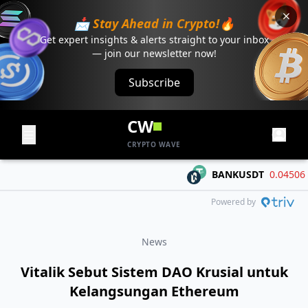
📩 Stay Ahead in Crypto!🔥
Get expert insights & alerts straight to your inbox
— join our newsletter now!
Subscribe
CW
CRYPTO WAVE
BANKUSDT
0.04506
-0.
Powered by
News
Vitalik Sebut Sistem DAO Krusial untuk
Kelangsungan Ethereum