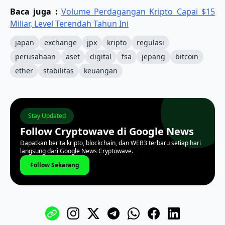
Baca juga :
Volume Perdagangan Kripto Capai $15
Miliar, Level Terendah Tahun Ini
japan
exchange
jpx
kripto
regulasi
perusahaan
aset
digital
fsa
jepang
bitcoin
ether
stabilitas
keuangan
Stay Updated
Follow Cryptowave di Google News
Dapatkan berita kripto, blockchain, dan WEB3 terbaru setiap hari
langsung dari Google News Cryptowave.
Follow Sekarang