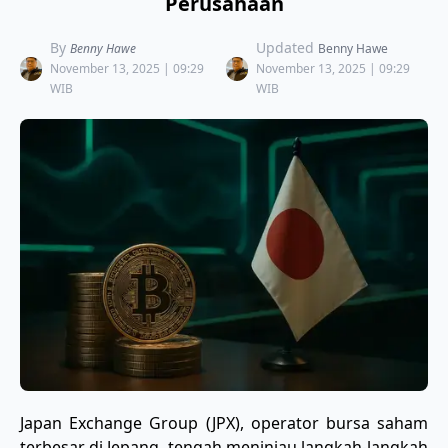
Perusahaan
By
Updated
Benny Hawe
Benny Hawe
November 13, 2025 | 09:29
November 13, 2025 | 09:29
WIB
WIB
Japan Exchange Group (JPX), operator bursa saham
terbesar di Jepang, tengah meninjau langkah-langkah