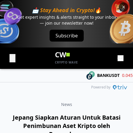
📩 Stay Ahead in Crypto!🔥
Get expert insights & alerts straight to your inbox
— join our newsletter now!
Subscribe
CW
CRYPTO WAVE
BANKUSDT
0.04552
Powered by
News
Jepang Siapkan Aturan Untuk Batasi
Penimbunan Aset Kripto oleh