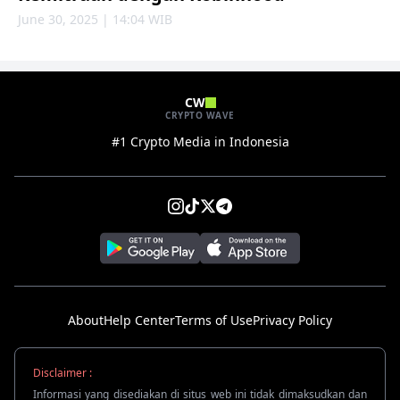
June 30, 2025 | 14:04 WIB
CW
CRYPTO WAVE
#1 Crypto Media in Indonesia
About
Help Center
Terms of Use
Privacy Policy
Disclaimer :
Informasi yang disediakan di situs web ini tidak dimaksudkan dan