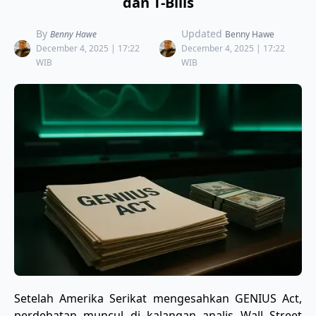
dan T-Bills
By
Updated
Benny Hawe
Benny Hawe
December 4, 2025 | 17:22
December 4, 2025 | 17:22
WIB
WIB
Setelah Amerika Serikat mengesahkan GENIUS Act,
perdebatan muncul di kalangan analis Wall Street