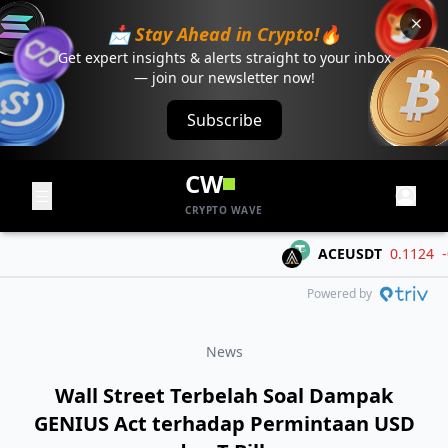
📩 Stay Ahead in Crypto!🔥
Get expert insights & alerts straight to your inbox
— join our newsletter now!
Subscribe
CW
CRYPTO WAVE
ACEUSDT
0.1124
-0.0
Powered by
News
Wall Street Terbelah Soal Dampak
GENIUS Act terhadap Permintaan USD